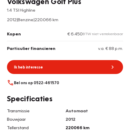
Volkswagen Golf Plus
1.4 TSI Highline
2012
|
Benzine
|
220.066 km
Kopen
€ 6.450
BTW niet verrekenbaar
Particulier financieren
v.a. € 88 p.m.
Ik heb interesse
Bel ons op 0522-461570
Specificaties
Transmissie
Automaat
Bouwjaar
2012
Tellerstand
220066 km