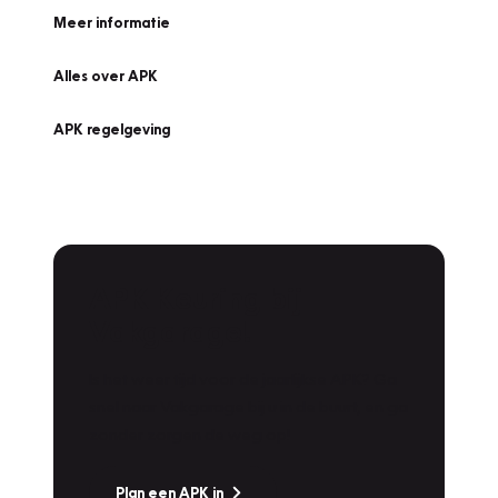
Meer informatie
Alles over APK
APK regelgeving
APK Keuring bij
Vakgarage!
Is het weer tijd voor de jaarlijkse APK? Ga
snel naar Vakgarage bij u in de buurt, en ga
zonder zorgen de weg op!
Plan een APK in