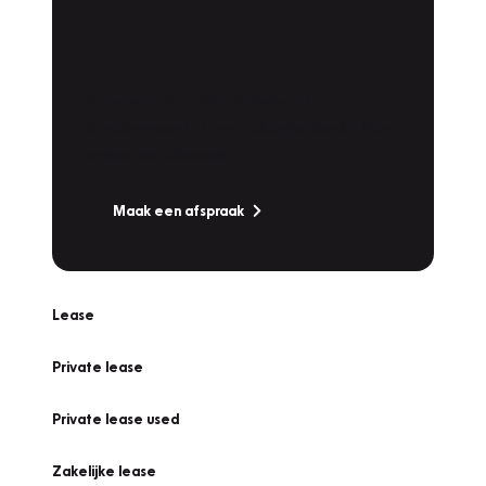
Plan een
Werkplaatsafspraak
Is uw auto toe aan Onderhoud,
Bandenwissel of een Vakantiecheck? Plan
online een afspraak!
Maak een afspraak
Lease
Private lease
Private lease used
Zakelijke lease