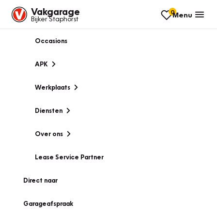
Vakgarage
0
Menu
Bijker Staphorst
Occasions
APK
Werkplaats
Diensten
Over ons
Lease Service Partner
Direct naar
Garageafspraak