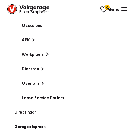
Vakgarage
0
Menu
Bijker Staphorst
Occasions
APK
Werkplaats
Diensten
Over ons
Lease Service Partner
Direct naar
Garageafspraak