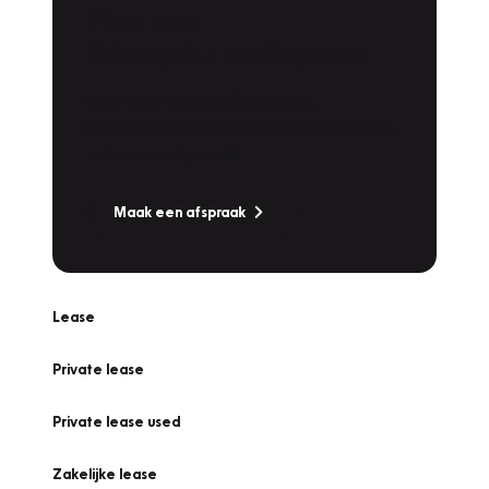
Plan een
Werkplaatsafspraak
Is uw auto toe aan Onderhoud,
Bandenwissel of een Vakantiecheck? Plan
online een afspraak!
Maak een afspraak
Lease
Private lease
Private lease used
Zakelijke lease