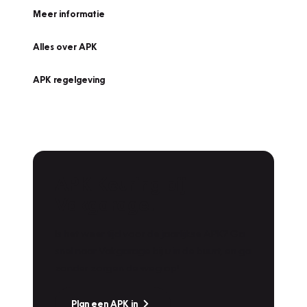
Meer informatie
Alles over APK
APK regelgeving
APK Keuring bij
Vakgarage!
Is het weer tijd voor de jaarlijkse APK? Ga
snel naar Vakgarage bij u in de buurt, en ga
zonder zorgen de weg op!
Plan een APK in