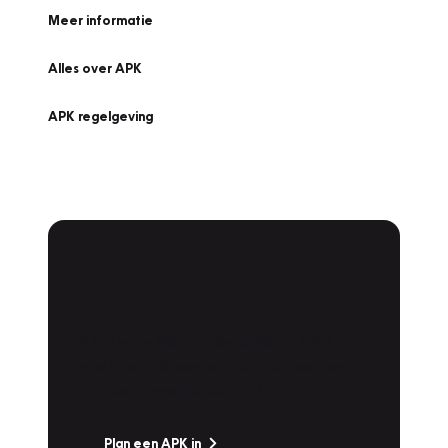
Meer informatie
Alles over APK
APK regelgeving
APK Keuring bij
Vakgarage!
Is het weer tijd voor de jaarlijkse APK? Ga
snel naar Vakgarage bij u in de buurt, en ga
zonder zorgen de weg op!
Plan een APK in