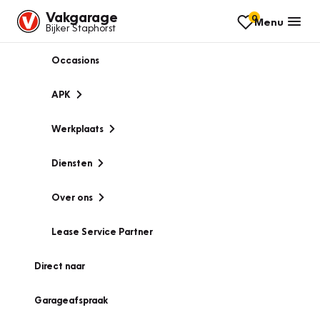
Vakgarage
0
Menu
Bijker Staphorst
Occasions
APK
Werkplaats
Diensten
Over ons
Lease Service Partner
Direct naar
Garageafspraak