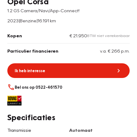
Opel Corsa
1.2 GS Camera/Navi/App-Connect!
2023
|
Benzine
|
16.191 km
Kopen
€ 21.950
BTW niet verrekenbaar
Particulier financieren
v.a. € 266 p.m.
Ik heb interesse
Bel ons op 0522-461570
Specificaties
Transmissie
Automaat