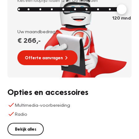
Kies een looptijd tussen
12
en
120
maanden
120
mnd
Uw maandbedrag:
€ 266
,-
Offerte aanvragen
Opties en accessoires
Multimedia-voorbereiding
Radio
Bekijk alles