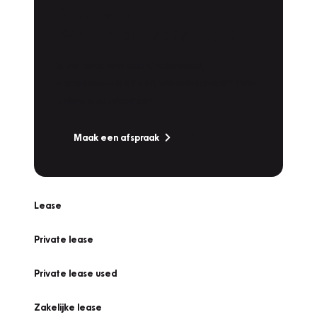
Plan een
Werkplaatsafspraak
Is uw auto toe aan Onderhoud,
Bandenwissel of een Vakantiecheck? Plan
online een afspraak!
Maak een afspraak
Lease
Private lease
Private lease used
Zakelijke lease