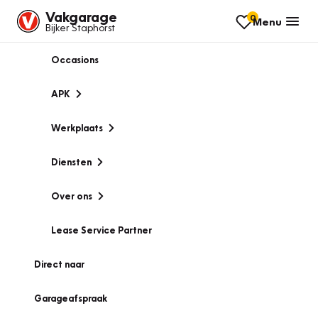
Vakgarage
0
Menu
Bijker Staphorst
Occasions
APK
Werkplaats
Diensten
Over ons
Lease Service Partner
Direct naar
Garageafspraak