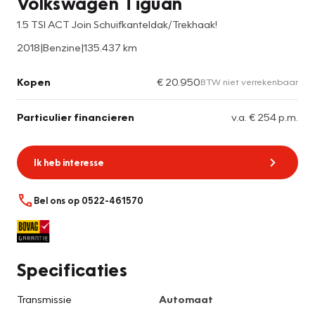
Volkswagen Tiguan
1.5 TSI ACT Join Schuifkanteldak/Trekhaak!
2018
|
Benzine
|
135.437 km
Kopen
€ 20.950
BTW niet verrekenbaar
Particulier financieren
v.a. € 254 p.m.
Ik heb interesse
Bel ons op 0522-461570
Specificaties
Transmissie
Automaat