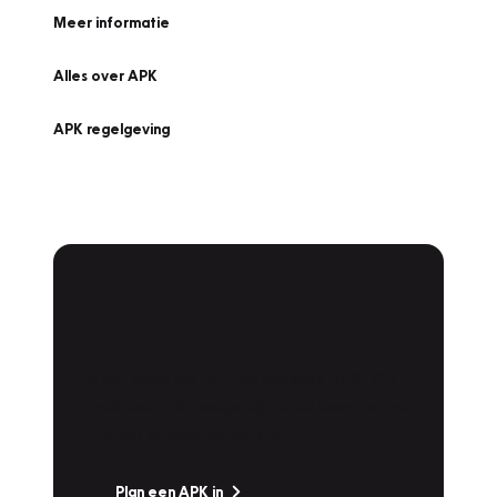
Meer informatie
Alles over APK
APK regelgeving
APK Keuring bij
Vakgarage!
Is het weer tijd voor de jaarlijkse APK? Ga
snel naar Vakgarage bij u in de buurt, en ga
zonder zorgen de weg op!
Plan een APK in