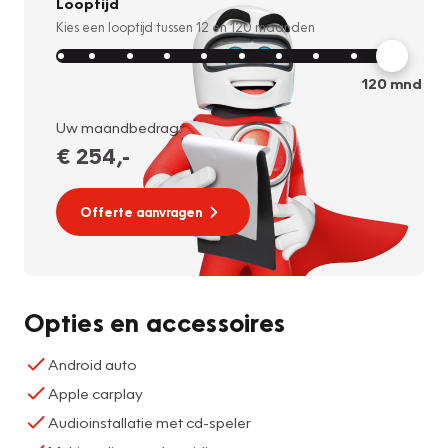
Looptijd
Kies een looptijd tussen
12
en
120
maanden
120
mnd
Uw maandbedrag:
€ 254
,-
Offerte aanvragen
Opties en accessoires
Android auto
Apple carplay
Audioinstallatie met cd-speler