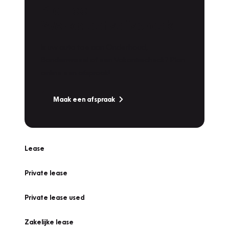
Plan een
Werkplaatsafspraak
Is uw auto toe aan Onderhoud,
Bandenwissel of een Vakantiecheck? Plan
online een afspraak!
Maak een afspraak
Lease
Private lease
Private lease used
Zakelijke lease