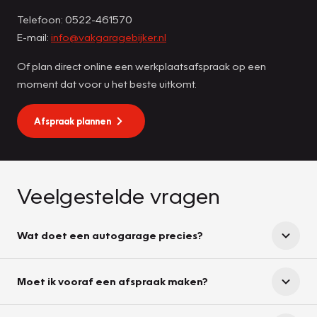
Telefoon: 0522-461570
E-mail:
info@vakgaragebijker.nl
Of plan direct online een werkplaatsafspraak op een
moment dat voor u het beste uitkomt.
Afspraak plannen
Veelgestelde vragen
Wat doet een autogarage precies?
Moet ik vooraf een afspraak maken?