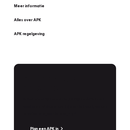
Meer informatie
Alles over APK
APK regelgeving
APK Keuring bij
Vakgarage!
Is het weer tijd voor de jaarlijkse APK? Ga
snel naar Vakgarage bij u in de buurt, en ga
zonder zorgen de weg op!
Plan een APK in