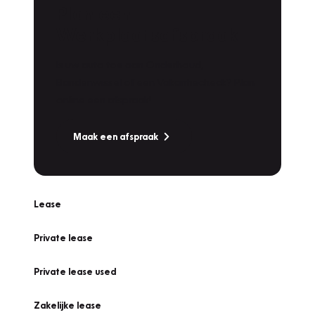
Plan een
Werkplaatsafspraak
Is uw auto toe aan Onderhoud,
Bandenwissel of een Vakantiecheck? Plan
online een afspraak!
Maak een afspraak
Lease
Private lease
Private lease used
Zakelijke lease