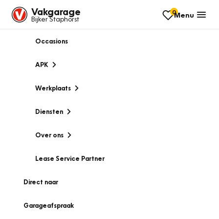
Vakgarage
0
Menu
Bijker Staphorst
Occasions
APK
Werkplaats
Diensten
Over ons
Lease Service Partner
Direct naar
Garageafspraak