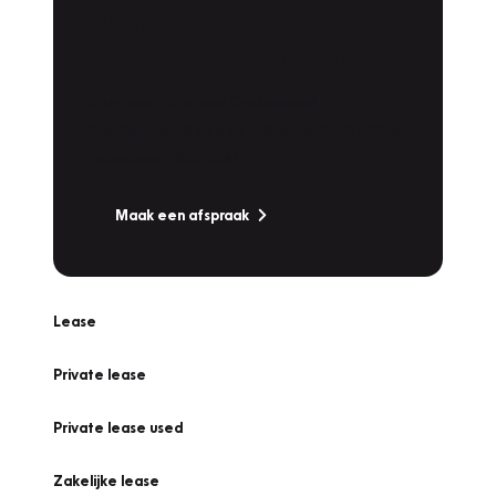
Plan een
Werkplaatsafspraak
Is uw auto toe aan Onderhoud,
Bandenwissel of een Vakantiecheck? Plan
online een afspraak!
Maak een afspraak
Lease
Private lease
Private lease used
Zakelijke lease