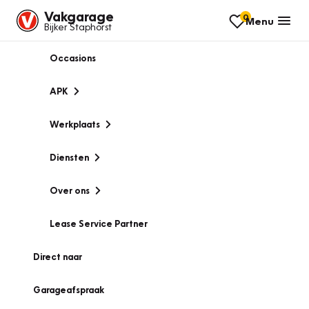
Vakgarage
0
Menu
Bijker Staphorst
Occasions
APK
Werkplaats
Diensten
Over ons
Lease Service Partner
Direct naar
Garageafspraak