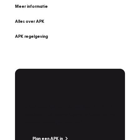
Meer informatie
Alles over APK
APK regelgeving
APK Keuring bij
Vakgarage!
Is het weer tijd voor de jaarlijkse APK? Ga
snel naar Vakgarage bij u in de buurt, en ga
zonder zorgen de weg op!
Plan een APK in