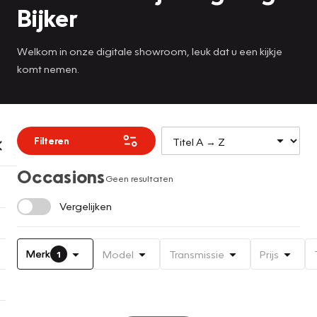
Bijker
Welkom in onze digitale showroom, leuk dat u een kijkje
komt nemen.
Filteren
Occasions
Geen resultaten
Vergelijken
Merk
Model
Transmissie
Prijs
1