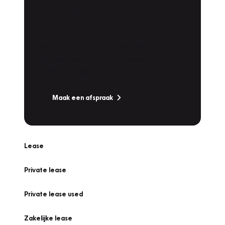
Plan een
Werkplaatsafspraak
Is uw auto toe aan Onderhoud,
Bandenwissel of een Vakantiecheck? Plan
online een afspraak!
Maak een afspraak
Lease
Private lease
Private lease used
Zakelijke lease