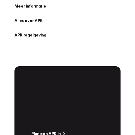
Meer informatie
Alles over APK
APK regelgeving
APK Keuring bij
Vakgarage!
Is het weer tijd voor de jaarlijkse APK? Ga
snel naar Vakgarage bij u in de buurt, en ga
zonder zorgen de weg op!
Plan een APK in