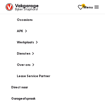
Vakgarage
0
Menu
Bijker Staphorst
Occasions
APK
Werkplaats
Diensten
Over ons
Lease Service Partner
Direct naar
Garageafspraak